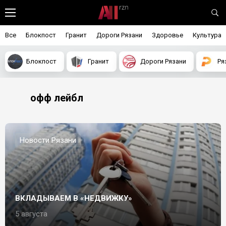
Все
Блокпост
Гранит
Дороги Рязани
Здоровье
Культура
Блокпост
Гранит
Дороги Рязани
Ря
офф лейбл
Новости Рязани
ВКЛАДЫВАЕМ В «НЕДВИЖКУ»
5 августа