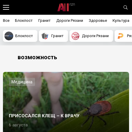
Все
Блокпост
Гранит
Дороги Рязани
Здоровье
Культура
Блокпост
Гранит
Дороги Рязани
Ря
возможность
Медицина
ПРИСОСАЛСЯ КЛЕЩ – К ВРАЧУ
6 августа