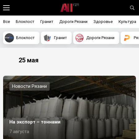
Все
Блокпост
Гранит
Дороги Рязани
Здоровье
Культура
Блокпост
Гранит
Дороги Рязани
Ря
25 мая
Новости Рязани
На экспорт – тоннами
7 августа