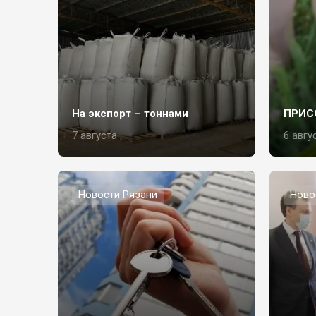
На экспорт – тоннами
ПРИС
7 августа
6 авгу
Новости Рязани
Ново