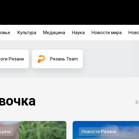
овье
Культура
Медицина
Наука
Новости мира
Ново
оги Рязани
Рязань Team
вочка
В
цина
Новости Рязани