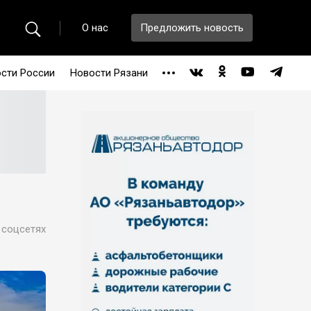
О нас
Предложить новость
сти России
Новости Рязани
 соцсетях