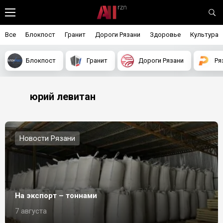
Все
Блокпост
Гранит
Дороги Рязани
Здоровье
Культура
Блокпост
Гранит
Дороги Рязани
Ря
юрий левитан
Новости Рязани
На экспорт – тоннами
7 августа