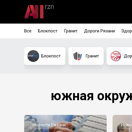
Все
Блокпост
Гранит
Дороги Рязани
Здор
Блокпост
Гранит
Дор
южная окруж
Новости Рязани
Ново