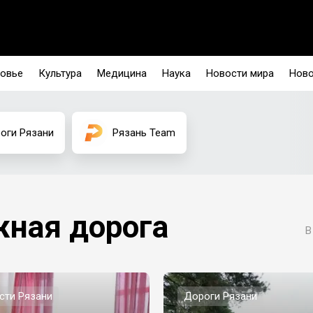
овье
Культура
Медицина
Наука
Новости мира
Ново
оги Рязани
Рязань Team
ная дорога
В
сти Рязани
Дороги Рязани