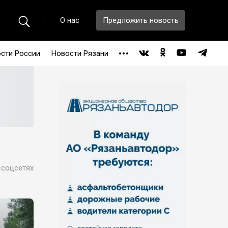
О нас
Предложить новость
сти России
Новости Рязани
 соцсетях