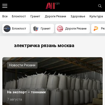
Все
Блокпост
Гранит
Дороги Рязани
Здоровье
Культура
Блокпост
Гранит
Дороги Рязани
Ря
электричка рязань москва
Новости Рязани
На экспорт – тоннами
7 августа