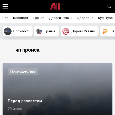
Все
Блокпост
Гранит
Дороги Рязани
Здоровье
Культура
Блокпост
Гранит
Дороги Рязани
Ря
чп пронск
Происшествия
Перед рассветом
29 июля