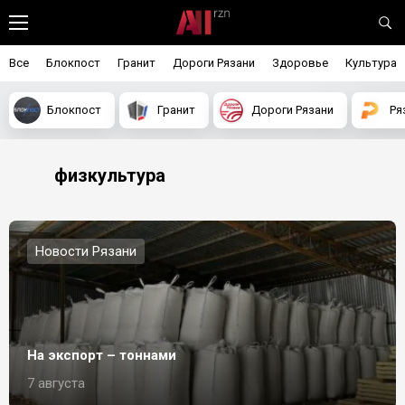
Все
Блокпост
Гранит
Дороги Рязани
Здоровье
Культура
Блокпост
Гранит
Дороги Рязани
Ря
физкультура
Новости Рязани
На экспорт – тоннами
7 августа