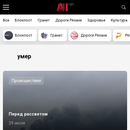
Все
Блокпост
Гранит
Дороги Рязани
Здоровье
Культура
Блокпост
Гранит
Дороги Рязани
Ря
умер
Происшествия
Перед рассветом
29 июля