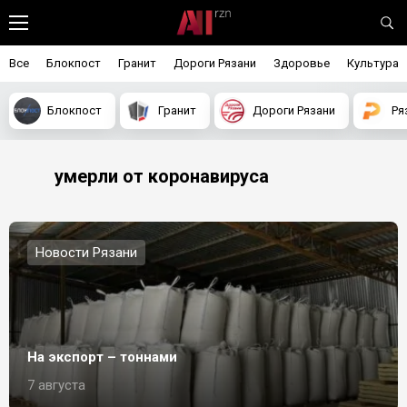
Все
Блокпост
Гранит
Дороги Рязани
Здоровье
Культура
Блокпост
Гранит
Дороги Рязани
Ря
умерли от коронавируса
Новости Рязани
На экспорт – тоннами
7 августа