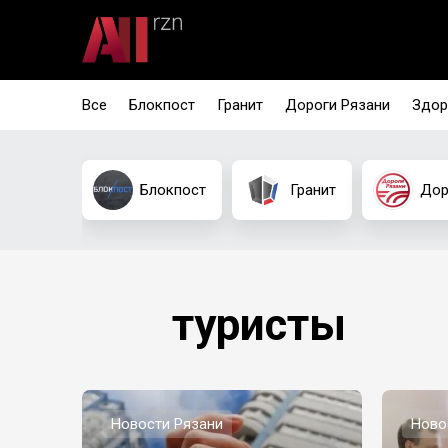
Все
Блокпост
Гранит
Дороги Рязани
Здор
Блокпост
Гранит
Дор
туристы
Новости Рязани
Ново