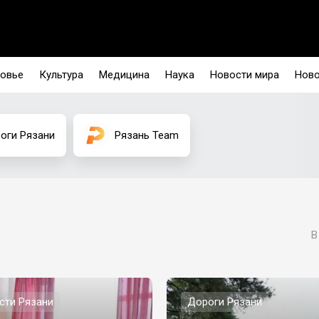
овье
Культура
Медицина
Наука
Новости мира
Ново
оги Рязани
Рязань Team
В
сти Рязани
Дороги Рязани