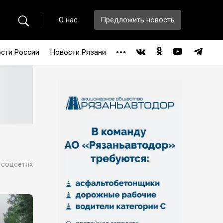
О нас
Предложить новость
сти России
Новости Рязани
 соцсетях