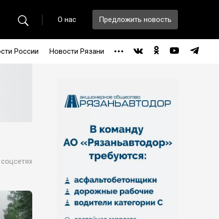
О нас
Предложить новость
сти России
Новости Рязани
 соцсетях