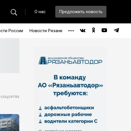
О нас
Предложить новость
сти России
Новости Рязани
 соцсетях