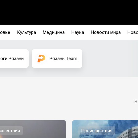
овье
Культура
Медицина
Наука
Новости мира
Ново
оги Рязани
Рязань Team
В
сшествия
Происшествия