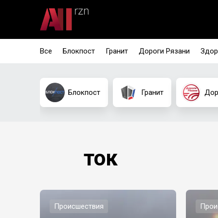
Все
Блокпост
Гранит
Дороги Рязани
Здор
Блокпост
Гранит
Дор
ток
Происшествия
Прои