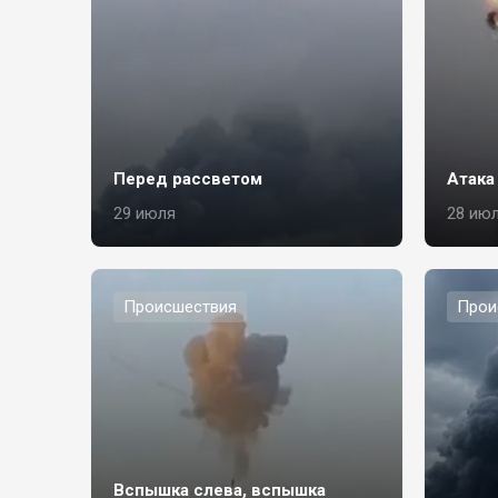
Перед рассветом
Атака
29 июля
28 ию
Происшествия
Прои
Вспышка слева, вспышка