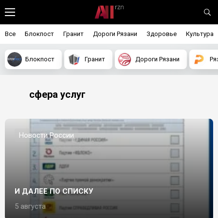
Все
Блокпост
Гранит
Дороги Рязани
Здоровье
Культура
Блокпост
Гранит
Дороги Рязани
Ря
сфера услуг
Новости России
И ДАЛЕЕ ПО СПИСКУ
5 августа