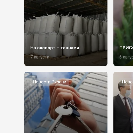
На экспорт – тоннами
ПРИС
7 августа
6 авгу
Новости Рязани
Ново