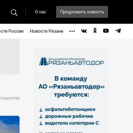
О нас
Предложить новость
сти России
Новости Рязани
 соцсетях