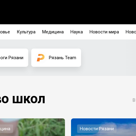
овье
Культура
Медицина
Наука
Новости мира
Ново
оги Рязани
Рязань Team
во школ
В
цина
Новости Рязани