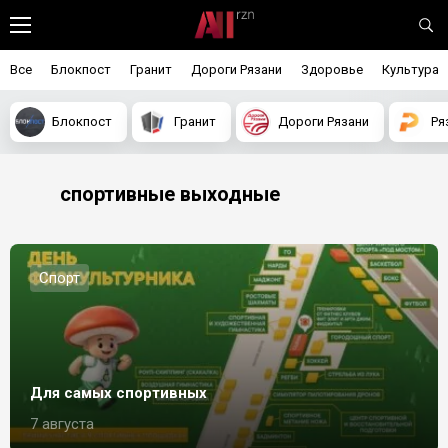
Все
Блокпост
Гранит
Дороги Рязани
Здоровье
Культура
Блокпост
Гранит
Дороги Рязани
Ря
спортивные выходные
Спорт
Для самых спортивных
7 августа