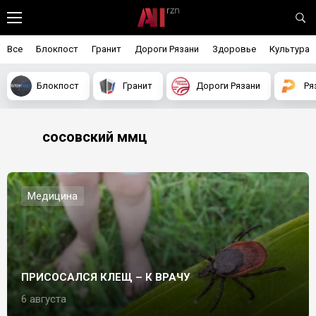
Все
Блокпост
Гранит
Дороги Рязани
Здоровье
Культура
Блокпост
Гранит
Дороги Рязани
Ря
сосовский ммц
Медицина
ПРИСОСАЛСЯ КЛЕЩ – К ВРАЧУ
6 августа