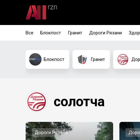
Все
Блокпост
Гранит
Дороги Рязани
Здор
Блокпост
Гранит
Дор
солотча
Дороги Рязани
Доро