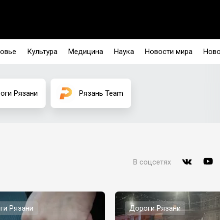
овье
Культура
Медицина
Наука
Новости мира
Ново
оги Рязани
Рязань Team
В соцсетях
ги Рязани
Дороги Рязани