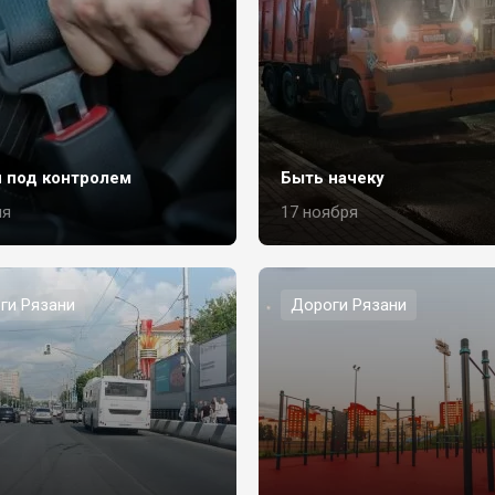
 под контролем
Быть начеку
ня
17 ноября
ги Рязани
Дороги Рязани