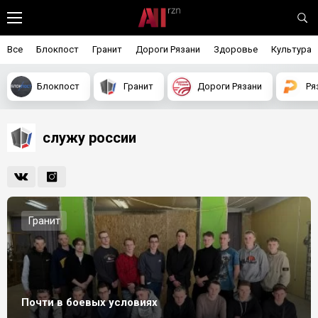
Все
Блокпост
Гранит
Дороги Рязани
Здоровье
Культура
Блокпост
Гранит
Дороги Рязани
Ря
служу россии
Гранит
Почти в боевых условиях