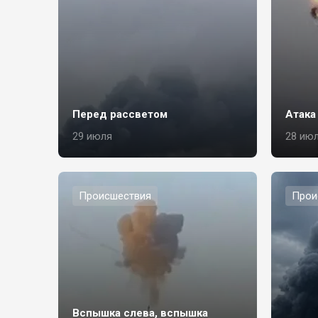
Перед рассветом
Атака
29 июля
28 ию
Происшествия
Прои
Вспышка слева, вспышка