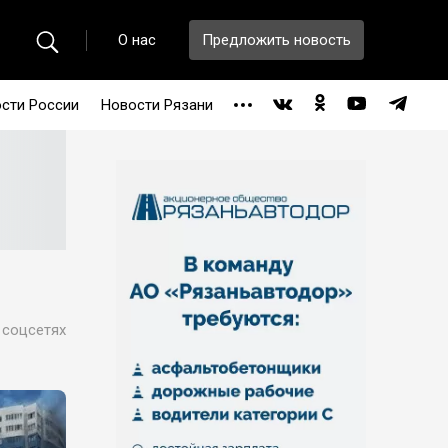
О нас
Предложить новость
сти России
Новости Рязани
 соцсетях