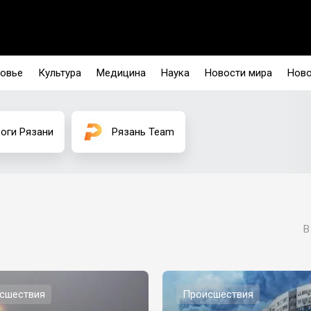
овье
Культура
Медицина
Наука
Новости мира
Ново
оги Рязани
Рязань Team
В
сшествия
Происшествия