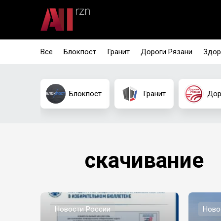
Все
Блокпост
Гранит
Дороги Рязани
Здор
Блокпост
Гранит
Дор
скачивание
Новости России
Ново