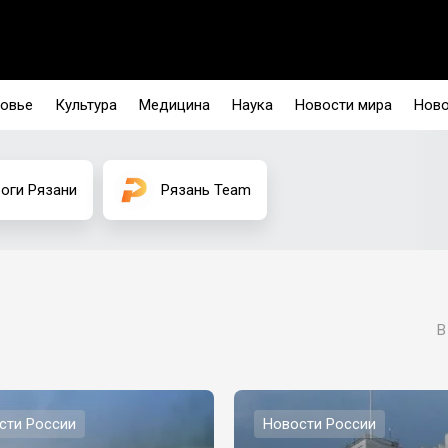
овье
Культура
Медицина
Наука
Новости мира
Ново
оги Рязани
Рязань Team
В
сти России
Новости России