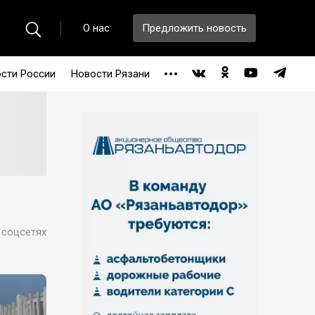
О нас
Предложить новость
сти России
Новости Рязани
 соцсетях