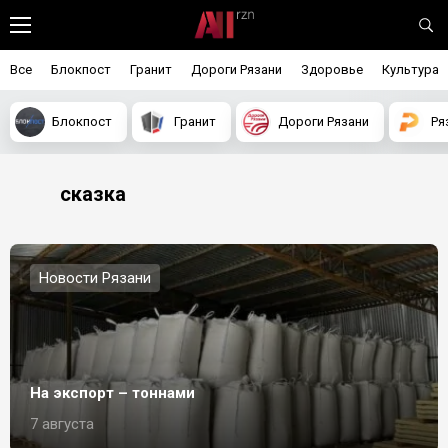
Все
Блокпост
Гранит
Дороги Рязани
Здоровье
Культура
Блокпост
Гранит
Дороги Рязани
Ря
сказка
Новости Рязани
На экспорт – тоннами
7 августа