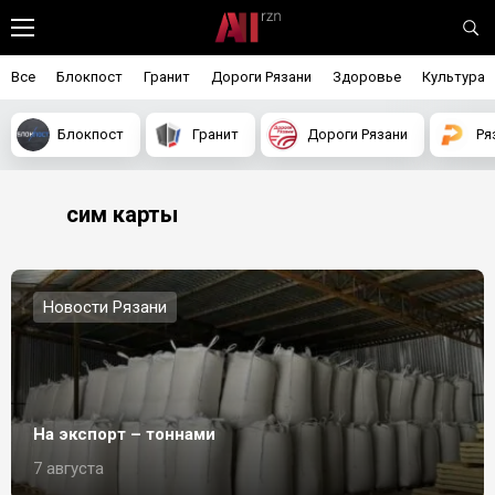
Все
Блокпост
Гранит
Дороги Рязани
Здоровье
Культура
Блокпост
Гранит
Дороги Рязани
Ря
сим карты
Новости Рязани
На экспорт – тоннами
7 августа