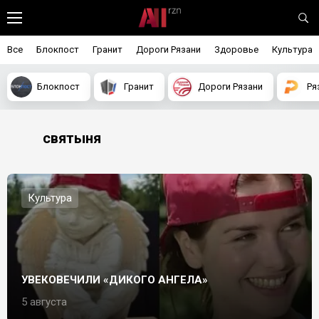
Все
Блокпост
Гранит
Дороги Рязани
Здоровье
Культура
Блокпост
Гранит
Дороги Рязани
Ря
святыня
Культура
УВЕКОВЕЧИЛИ «ДИКОГО АНГЕЛА»
5 августа