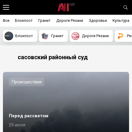
Все
Блокпост
Гранит
Дороги Рязани
Здоровье
Культура
Блокпост
Гранит
Дороги Рязани
Ря
сасовский районный суд
Происшествия
Перед рассветом
29 июля