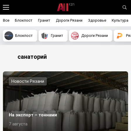
Все
Блокпост
Гранит
Дороги Рязани
Здоровье
Культура
Блокпост
Гранит
Дороги Рязани
Ря
санаторий
Новости Рязани
На экспорт – тоннами
7 августа