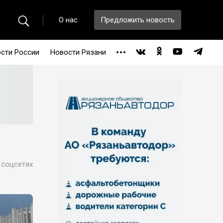
О нас
Предложить новость
сти России
Новости Рязани
 соцсетях