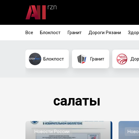
Все
Блокпост
Гранит
Дороги Рязани
Здор
Блокпост
Гранит
Дор
салаты
Новости России
Ново