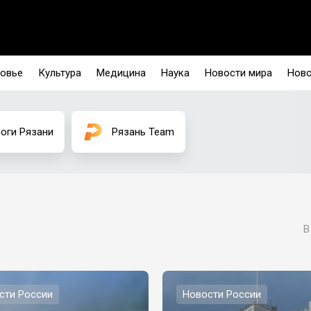
овье
Культура
Медицина
Наука
Новости мира
Ново
оги Рязани
Рязань Team
В
сти России
Новости России