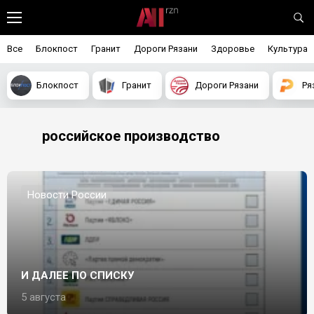
Все
Блокпост
Гранит
Дороги Рязани
Здоровье
Культура
Блокпост
Гранит
Дороги Рязани
Ря
российское производство
Новости России
И ДАЛЕЕ ПО СПИСКУ
5 августа