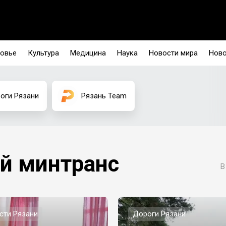
овье
Культура
Медицина
Наука
Новости мира
Ново
оги Рязани
Рязань Team
й минтранс
В
сти Рязани
Дороги Рязани