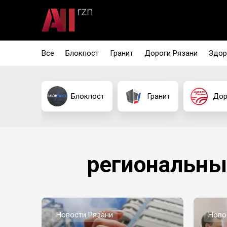
Все
Блокпост
Гранит
Дороги Рязани
Здор
Блокпост
Гранит
Дор
региональны
Новости Рязани
Ново