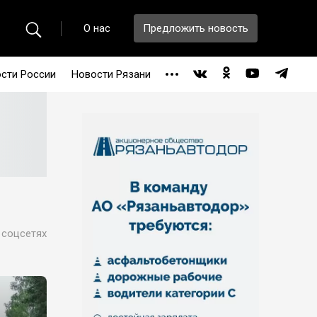
О нас
Предложить новость
сти России
Новости Рязани
 соцсетях