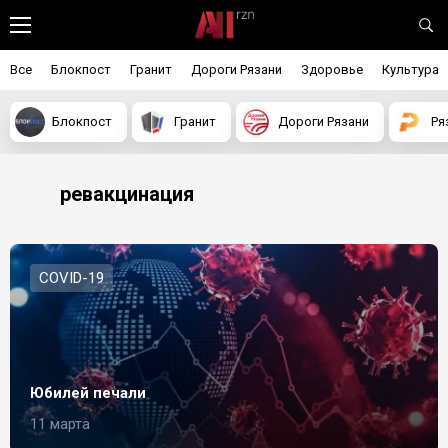
Все
Блокпост
Гранит
Дороги Рязани
Здоровье
Культура
Блокпост
Гранит
Дороги Рязани
Ря
ревакцинация
СOVID-19
Юбилей печали
11 марта