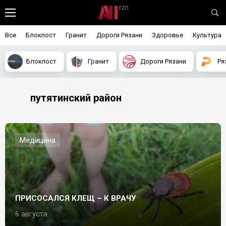
Все
Блокпост
Гранит
Дороги Рязани
Здоровье
Культура
Блокпост
Гранит
Дороги Рязани
Ря
путятинский район
Медицина
ПРИСОСАЛСЯ КЛЕЩ – К ВРАЧУ
6 августа