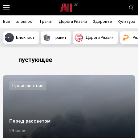
Все
Блокпост
Гранит
Дороги Рязани
Здоровье
Культура
Блокпост
Гранит
Дороги Рязани
Ря
пустующее
Происшествия
Перед рассветом
29 июля