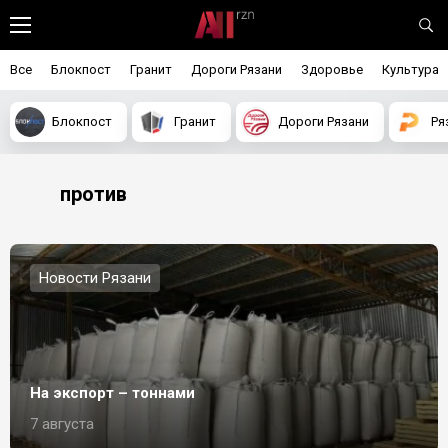
Все
Блокпост
Гранит
Дороги Рязани
Здоровье
Культура
Блокпост
Гранит
Дороги Рязани
Ря
против
Новости Рязани
На экспорт – тоннами
7 августа