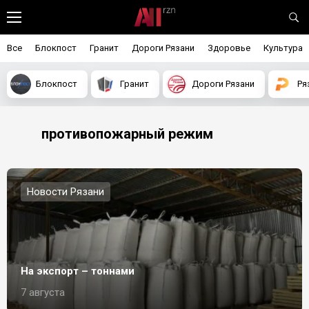
Все
Блокпост
Гранит
Дороги Рязани
Здоровье
Культура
Блокпост
Гранит
Дороги Рязани
Ря
противопожарный режим
Новости Рязани
На экспорт – тоннами
7 августа