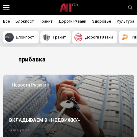
Все
Блокпост
Гранит
Дороги Рязани
Здоровье
Культура
Блокпост
Гранит
Дороги Рязани
Ря
прибавка
Новости Рязани
ВКЛАДЫВАЕМ В «НЕДВИЖКУ»
5 августа