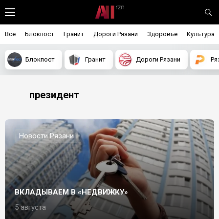
Все
Блокпост
Гранит
Дороги Рязани
Здоровье
Культура
Блокпост
Гранит
Дороги Рязани
Ря
президент
Новости Рязани
ВКЛАДЫВАЕМ В «НЕДВИЖКУ»
5 августа