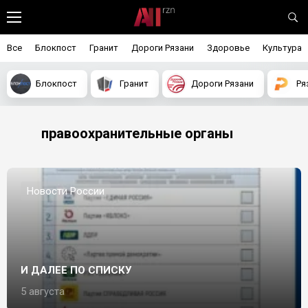
Все
Блокпост
Гранит
Дороги Рязани
Здоровье
Культура
Блокпост
Гранит
Дороги Рязани
Ря
правоохранительные органы
Новости России
И ДАЛЕЕ ПО СПИСКУ
5 августа