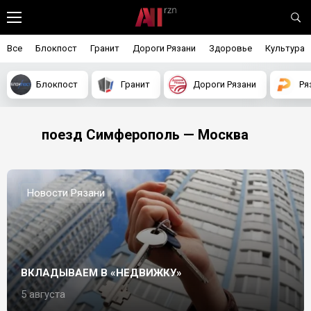
Все
Блокпост
Гранит
Дороги Рязани
Здоровье
Культура
Блокпост
Гранит
Дороги Рязани
Ря
поезд Симферополь — Москва
Новости Рязани
ВКЛАДЫВАЕМ В «НЕДВИЖКУ»
5 августа