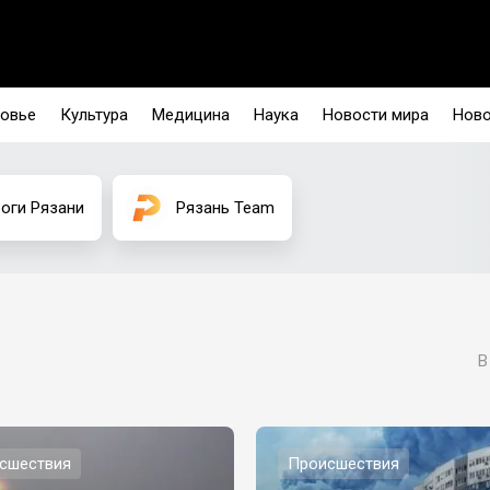
овье
Культура
Медицина
Наука
Новости мира
Ново
оги Рязани
Рязань Team
В
сшествия
Происшествия