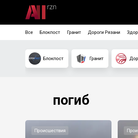
Все
Блокпост
Гранит
Дороги Рязани
Здор
Блокпост
Гранит
Дор
погиб
Происшествия
Прои