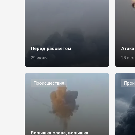
Перед рассветом
Атака
29 июля
28 ию
Происшествия
Прои
Вспышка слева, вспышка