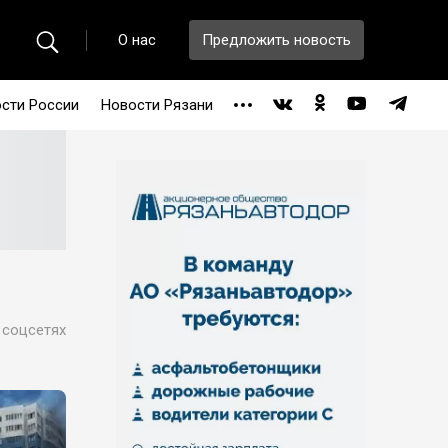
О нас
Предложить новость
сти России
Новости Рязани
 соцсетях