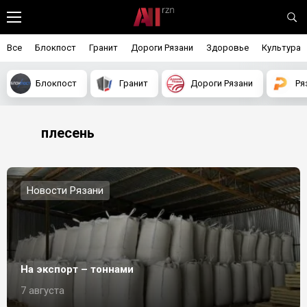
Все
Блокпост
Гранит
Дороги Рязани
Здоровье
Культура
Блокпост
Гранит
Дороги Рязани
Ря
плесень
Новости Рязани
На экспорт – тоннами
7 августа