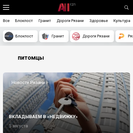
Все
Блокпост
Гранит
Дороги Рязани
Здоровье
Культура
Блокпост
Гранит
Дороги Рязани
Ря
питомцы
Новости Рязани
ВКЛАДЫВАЕМ В «НЕДВИЖКУ»
5 августа