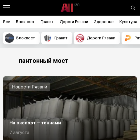
Все
Блокпост
Гранит
Дороги Рязани
Здоровье
Культура
Блокпост
Гранит
Дороги Рязани
Ря
пантонный мост
Новости Рязани
На экспорт – тоннами
7 августа