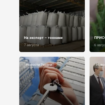
На экспорт – тоннами
ПРИС
7 августа
6 авгу
Новости Рязани
Ново