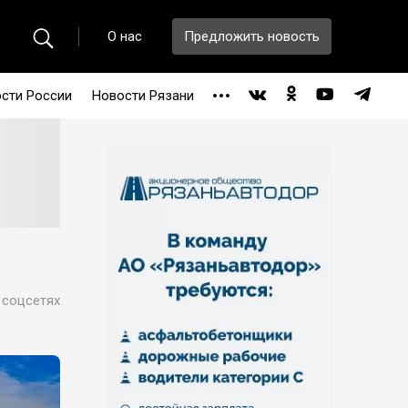
О нас
Предложить новость
сти России
Новости Рязани
 соцсетях