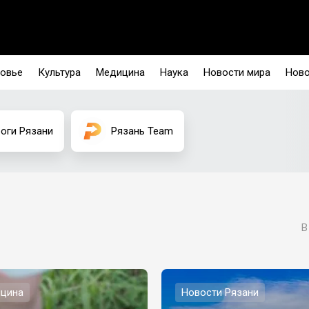
овье
Культура
Медицина
Наука
Новости мира
Ново
оги Рязани
Рязань Team
В
цина
Новости Рязани