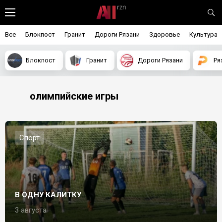
Все
Блокпост
Гранит
Дороги Рязани
Здоровье
Культура
Блокпост
Гранит
Дороги Рязани
Ря
олимпийские игры
Спорт
В ОДНУ КАЛИТКУ
3 августа