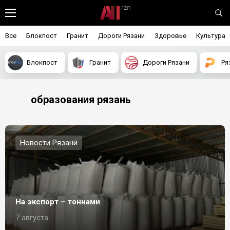
Все
Блокпост
Гранит
Дороги Рязани
Здоровье
Культура
Блокпост
Гранит
Дороги Рязани
Ря
образования рязань
Новости Рязани
На экспорт – тоннами
7 августа