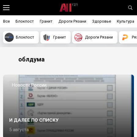
Все
Блокпост
Гранит
Дороги Рязани
Здоровье
Культура
Блокпост
Гранит
Дороги Рязани
Ря
облдума
Новости России
И ДАЛЕЕ ПО СПИСКУ
5 августа