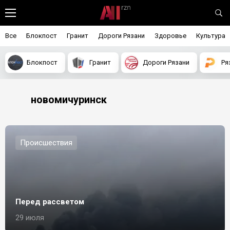
Все
Блокпост
Гранит
Дороги Рязани
Здоровье
Культура
Блокпост
Гранит
Дороги Рязани
Ря
новомичуринск
Происшествия
Перед рассветом
29 июля