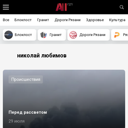
Все
Блокпост
Гранит
Дороги Рязани
Здоровье
Культура
Блокпост
Гранит
Дороги Рязани
Ря
николай любимов
Происшествия
Перед рассветом
29 июля