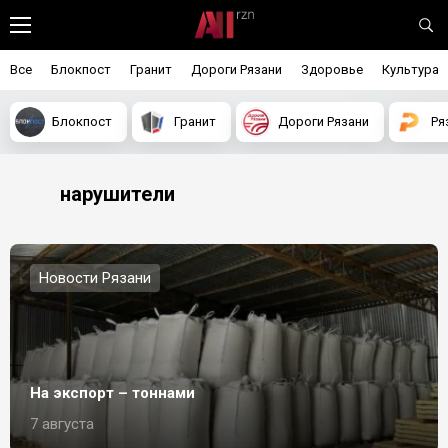
Все
Блокпост
Гранит
Дороги Рязани
Здоровье
Культура
Блокпост
Гранит
Дороги Рязани
Ря
нарушители
Новости Рязани
На экспорт – тоннами
7 августа